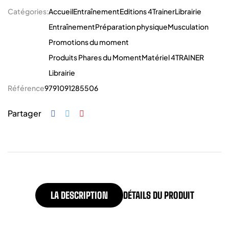
Catégories:
Accueil
Entraînement
Editions 4Trainer
Librairie
Entraînement
Préparation physique
Musculation
Promotions du moment
Produits Phares du Moment
Matériel 4TRAINER
Librairie
Référence
9791091285506
Partager
LA DESCRIPTION
DÉTAILS DU PRODUIT