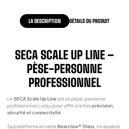
LA DESCRIPTION
DÉTAILS DU PRODUIT
SECA SCALE UP LINE –
PÈSE-PERSONNE
PROFESSIONNEL
Le
SECA Scale Up Line
est un pèse-personne
professionnel conçu pour offrir à la fois
précision,
sécurité et connectivité
.
Sa plateforme en verre
Bearclaw® Glass
, incassable