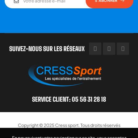
S’ABONNER
SUIVEZ-NOUS SUR LES RÉSEAUX
SERVICE CLIENT: 05 56 31 28 18
Copyright © 2025
Cress sport
. Tous droits réservés
En poursuivant votre navigation sur ce site, vous acceptez
En poursuivant votre navigation sur ce site, vous acceptez