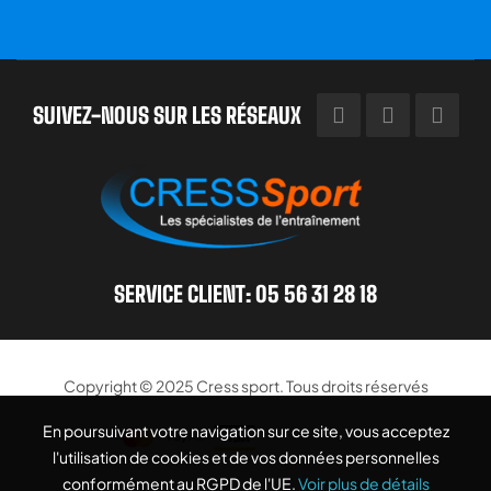
SUIVEZ-NOUS SUR LES RÉSEAUX
SERVICE CLIENT: 05 56 31 28 18
Copyright © 2025
Cress sport
. Tous droits réservés
En poursuivant votre navigation sur ce site, vous acceptez
En poursuivant votre navigation sur ce site, vous acceptez
l'utilisation de cookies et de vos données personnelles
l'utilisation de cookies et de vos données personnelles
conformément au RGPD de l'UE.
conformément au RGPD de l'UE.
Voir plus de détails
Voir plus de détails