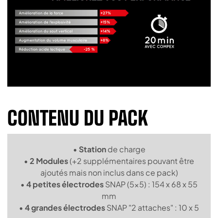
CONTENU DU PACK
•
Station
de charge
•
2 Modules
(+2 supplémentaires pouvant être
ajoutés mais non inclus dans ce pack)
•
4 petites électrodes
SNAP (5x5) : 154 x 68 x 55
mm
•
4 grandes électrodes
SNAP "2 attaches" : 10 x 5