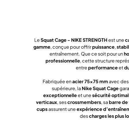
Le
Squat Cage - NIKE STRENGTH
est une
c
gamme
, conçue pour offrir
puissance
,
stabil
entraînement. Que ce soit pour un
h
professionnelle
, cette structure représ
entre
performance
et
du
Fabriquée en
acier 75x75 mm
avec des
supérieure, la
Nike Squat Cage
gara
exceptionnelle
et une
sécurité optima
verticaux
, ses
crossmembers
, sa
barre de 
cups
assurent une
expérience d’entraîne
des
charges les plus l