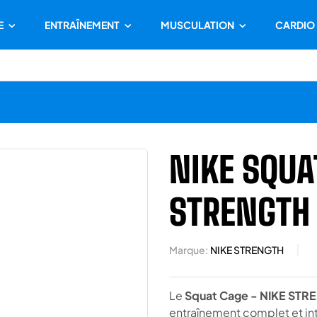
E
ENTRAÎNEMENT
MUSCULATION
CARDIO
NIKE SQUA
STRENGTH
Marque:
NIKE STRENGTH
Le
Squat Cage - NIKE ST
entraînement complet et int