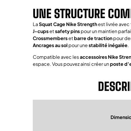
UNE STRUCTURE COMP
La
Squat Cage Nike Strength
est livrée avec
J-cups
et
safety pins
pour un maintien parfait
Crossmembers
et
barre de traction
pour des
Ancrages au sol
pour une
stabilité inégalée
.
Compatible avec les
accessoires Nike Stre
espace. Vous pouvez ainsi créer un
poste d’
DESCRI
Dimensi