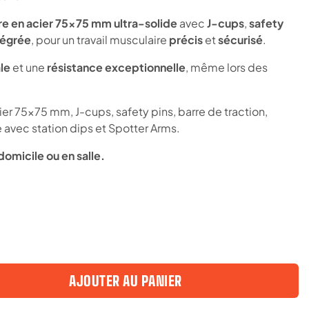
re en acier 75x75 mm ultra-solide
avec
J-cups
,
safety
tégrée
, pour un travail musculaire
précis
et
sécurisé
.
le
et une
résistance exceptionnelle
, même lors des
ier 75x75 mm, J-cups, safety pins, barre de traction,
vec station dips et Spotter Arms.
domicile ou en salle.
AJOUTER AU PANIER