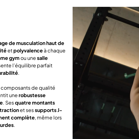
age de musculation haut de
ité
et
polyvalence
à chaque
ome gym
ou une
salle
ente l’équilibre parfait
rabilité
.
 composants de qualité
ntit une
robustesse
le
. Ses
quatre montants
traction
et ses
supports J-
ment complète
, même lors
ourdes
.