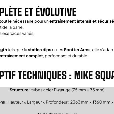
LÈTE ET ÉVOLUTIVE
 tout le nécessaire pour un
entraînement intensif et sécurisé
 de la barre,
 exercices variés,
ngth
tels que la
station dips
ou les
Spotter Arms
, elle s’ada
entraînement complet
, performant et durable.
PTIF TECHNIQUES : NIKE SQU
Structure
: tubes acier 11‑gauge (75 mm × 75 mm)
ons
: Hauteur × Largeur × Profondeur : 2363 mm × 1360 mm 