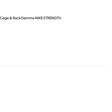
Cage & Rack
Gamme NIKE STRENGTH