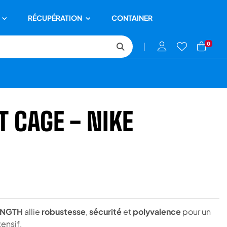
RÉCUPÉRATION
CONTAINER
0
|
T CAGE - NIKE
RENGTH
allie
robustesse
,
sécurité
et
polyvalence
pour un
ensif.