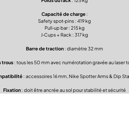
Poids du rack
: 125 kg
Capacité de charge
:
Safety spot‑pins : 419 kg
Pull‑up bar : 215 kg
J‑Cups + Rack : 317 kg
Barre de traction
: diamètre 32 mm
 trous
: tous les 50 mm avec numérotation gravée au laser to
patibilité
: accessoires 16 mm, Nike Spotter Arms & Dip Sta
Fixation
: doit être ancrée au sol pour stabilité et sécurité